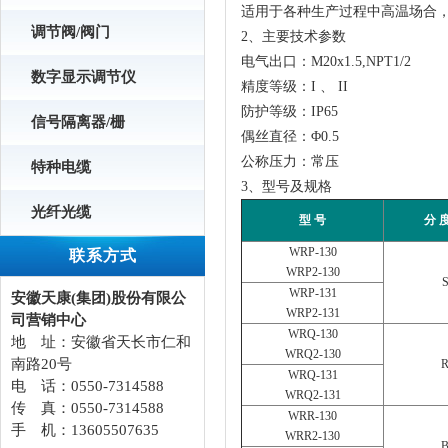
适用于各种生产过程中高温场合
调节阀/阀门
2、主要技术参数
电气出口：M20x1.5,NPT1/2
数字显示调节仪
精度等级：I 、 II
防护等级：IP65
信号隔离器/栅
偶丝直径：Φ0.5
公称压力：常压
特种电缆
3、型号及规格
光纤光缆
型 号
分 
WRP-130
联系方式
WRP2-130
WRP-131
安徽天康(集团)股份有限公
WRP2-131
司营销中心
WRQ-130
地 址：安徽省天长市仁和
WRQ2-130
南路20号
WRQ-131
电 话：0550-7314588
WRQ2-131
传 真：0550-7314588
WRR-130
手 机：13605507635
WRR2-130